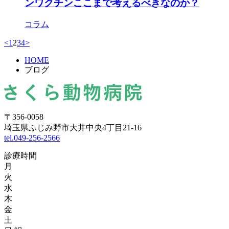
ンワクチンここまで考えるべきなのか？
コラム
<
1
2
3
4
>
HOME
ブログ
〒356-0058
埼玉県ふじみ野市大井中央4丁目21-16
tel.049-256-2566
診療時間
月
火
水
木
金
土