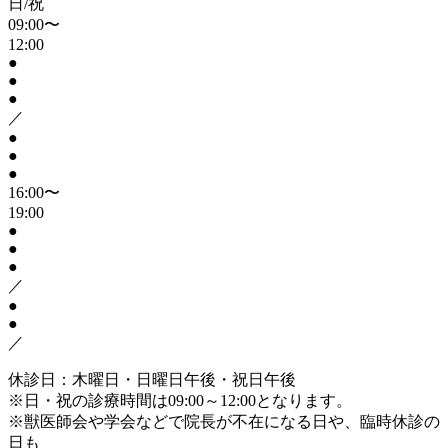
日/祝
09:00〜
12:00
●
●
●
／
●
●
●
16:00〜
19:00
●
●
●
／
●
●
／
休診日：木曜日・日曜日午後・祝日午後
※日・祝の診療時間は09:00～12:00となります。
※獣医師会や学会などで院長が不在になる日や、臨時休診の
日も