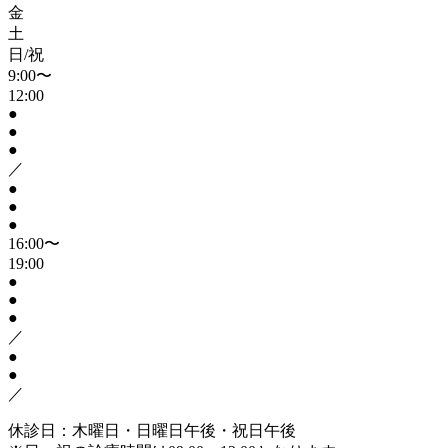
金
土
日/祝
9:00〜
12:00
●
●
●
／
●
●
●
16:00〜
19:00
●
●
●
／
●
●
／
休診日：木曜日・日曜日午後・祝日午後