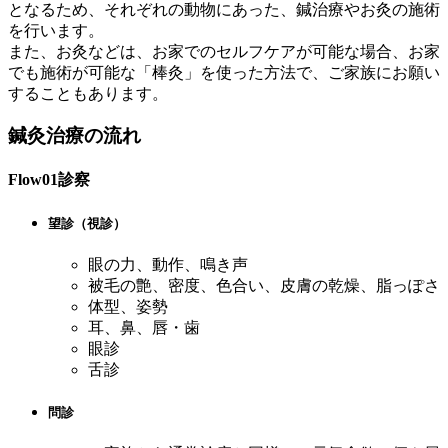
となるため、それぞれの動物にあった、鍼治療やお灸の施術
を行います。
また、お灸などは、お家でのセルフケアが可能な場合、お家
でも施術が可能な「棒灸」を使った方法で、ご家族にお願い
することもあります。
鍼灸治療の流れ
Flow01
診察
望診（視診）
眼の力、動作、鳴き声
被毛の艶、密度、色合い、皮膚の乾燥、脂っぽさ
体型、姿勢
耳、鼻、唇・歯
眼診
舌診
問診