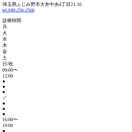
埼玉県ふじみ野市大井中央4丁目21-16
tel.049-256-2566
診療時間
月
火
水
木
金
土
日/祝
09:00〜
12:00
●
●
●
／
●
●
●
16:00〜
19:00
●