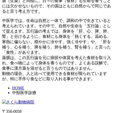
薬（生薬）と同様に、日々の食事（食材）も生命を養うこと
には欠かせないもので、その源はともに自然からで同じであ
ると言う考え方です。
中医学では、生命は自然と一体で、調和の中で生きていると
考えられています。その中で、自然や生命を「五行論」とし
て捉えます。五行論の考えでは、身体を「肝、心、脾、肺、
腎」と分けるように、食材にも身体を「熱くする、温める、
寒熱に偏らない、穏やかに冷やす、強く冷やす」や、「肝を
補う、心を補う、脾を補う、肺を補う、腎を補う」と言った
「食性」があります。
薬膳は、この五行論を元に病状や体質を考えた食材を取り入
れ、食べ物によって身体を養うものです。よくある誤解で、
食事に漢方薬を混ぜると言うものではありません。
動物の場合、人と比べて使用できる食材が限られています
が、特に手作り食などに取り入れる事ができます。
HOME
中獣医学診療
〒356-0058