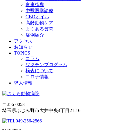
食事指導
中獣医学診療
CBDオイル
高齢動物ケア
よくある質問
症例紹介
アクセス
お知らせ
TOPICS
コラム
ワクチンプログラム
検査について
コロナ情報
求人情報
〒356-0058
埼玉県ふじみ野市大井中央4丁目21-16
049-256-2566