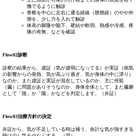
撫でるように触診
脊椎を中心に左右に通る経絡（膀胱経）のやや外
側を、少し力を入れて触診
体表の膨隆や陥下、硬結や軟弱、熱感や冷感、疼
痛の有無、などを確認
Flow02
診断
診察の結果から、虚証（気が虚弱になってる）か実証（病気
の影響からの発熱、気が高ぶり過ぎ、気が身体の中に滞り）
なのか、また虚証と実証が混在しているのか、主に何処
（臓）に問題がありそうなのか、身体全体として、また臓腑
として「陰」か「陽」かなどを判定します。（弁証）
Flow03
治療方針の決定
弁証から、気が不足している時は補う、余計な気が強すぎる
時は少し気を少なくする。（瀉）