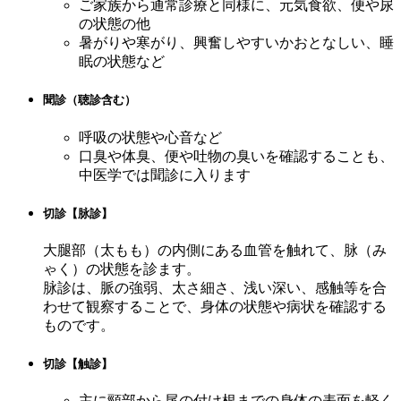
ご家族から通常診療と同様に、元気食欲、便や尿
の状態の他
暑がりや寒がり、興奮しやすいかおとなしい、睡
眠の状態など
聞診（聴診含む）
呼吸の状態や心音など
口臭や体臭、便や吐物の臭いを確認することも、
中医学では聞診に入ります
切診【脉診】
大腿部（太もも）の内側にある血管を触れて、脉（み
ゃく）の状態を診ます。
脉診は、脈の強弱、太さ細さ、浅い深い、感触等を合
わせて観察することで、身体の状態や病状を確認する
ものです。
切診【触診】
主に頸部から尾の付け根までの身体の表面を軽く