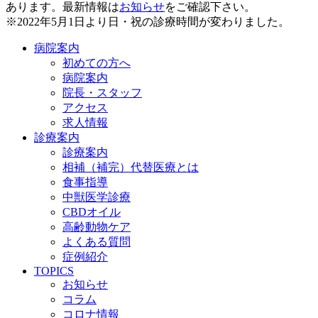
あります。最新情報は
お知らせ
をご確認下さい。
※2022年5月1日より日・祝の診療時間が変わりました。
病院案内
初めての方へ
病院案内
院長・スタッフ
アクセス
求人情報
診療案内
診療案内
相補（補完）代替医療とは
食事指導
中獣医学診療
CBDオイル
高齢動物ケア
よくある質問
症例紹介
TOPICS
お知らせ
コラム
コロナ情報