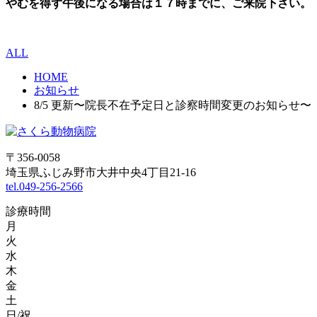
やむを得ず午後になる場合は１７時までに、ご来院下さい。
ALL
HOME
お知らせ
8/5 更新〜院長不在予定日と診察時間変更のお知らせ〜
〒356-0058
埼玉県ふじみ野市大井中央4丁目21-16
tel.049-256-2566
診療時間
月
火
水
木
金
土
日/祝