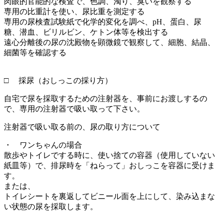
肉眼的官能的な検査で、色調、濁り、臭いを観察する
専用の比重計を使い、尿比重を測定する
専用の尿検査試験紙で化学的変化を調べ、pH、蛋白、尿
糖、潜血、ビリルビン、ケトン体等を検出する
遠心分離後の尿の沈殿物を顕微鏡で観察して、細胞、結晶、
細菌等を確認する
□ 採尿（おしっこの採り方）
自宅で尿を採取するための注射器を、事前にお渡しするの
で、専用の注射器で吸い取って下さい。
注射器で吸い取る前の、尿の取り方について
・ ワンちゃんの場合
散歩やトイレでする時に、使い捨ての容器（使用していない
紙皿等）で、排尿時を「ねらって」おしっこを容器に受けま
す。
または、
トイレシートを裏返してビニール面を上にして、染み込まな
い状態の尿を採取します。