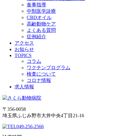
食事指導
中獣医学診療
CBDオイル
高齢動物ケア
よくある質問
症例紹介
アクセス
お知らせ
TOPICS
コラム
ワクチンプログラム
検査について
コロナ情報
求人情報
〒356-0058
埼玉県ふじみ野市大井中央4丁目21-16
049-256-2566