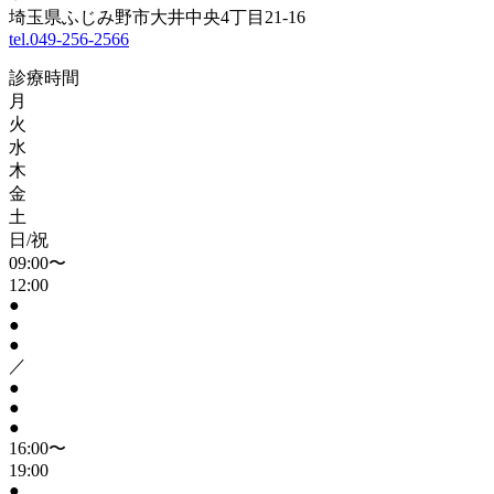
埼玉県ふじみ野市大井中央4丁目21-16
tel.049-256-2566
診療時間
月
火
水
木
金
土
日/祝
09:00〜
12:00
●
●
●
／
●
●
●
16:00〜
19:00
●